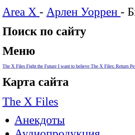
Area X
-
Арлен Уоррен
- 
Поиск по сайту
Меню
The X Files
Fight the Future
I want to believe
The X Files: Return
Pe
Карта сайта
The X Files
Анекдоты
Аудиопродукция