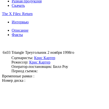
Разная продукция
Скачать
The X Files: Return
Интервью
Описание
Факты
6x03
Triangle
Треугольник
2 ноября 1998го
Сценаристы:
Крис Картер
Режиссер:
Крис Картер
Оператор-постановщик:
Билл Роу
Период съемок:
Временные рамки :
Номер диска :