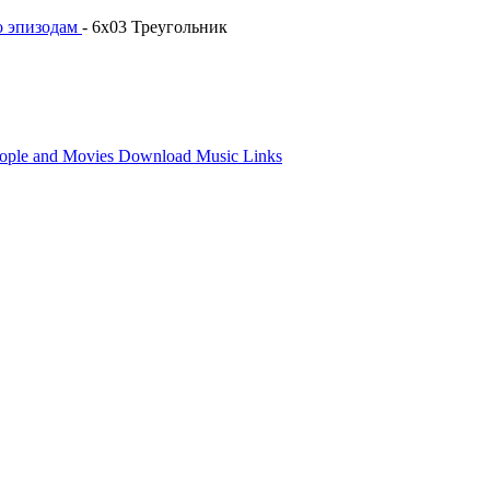
о эпизодам
- 6x03 Треугольник
ople and Movies
Download
Music
Links