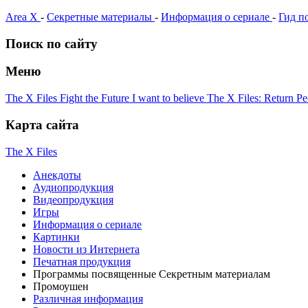
Area X
-
Секретные материалы
-
Информация о сериале
-
Гид п
Поиск по сайту
Меню
The X Files
Fight the Future
I want to believe
The X Files: Return
Pe
Карта сайта
The X Files
Анекдоты
Аудиопродукция
Видеопродукция
Игры
Информация о сериале
Картинки
Новости из Интернета
Печатная продукция
Программы посвященные Секретным материалам
Промоушен
Различная информация